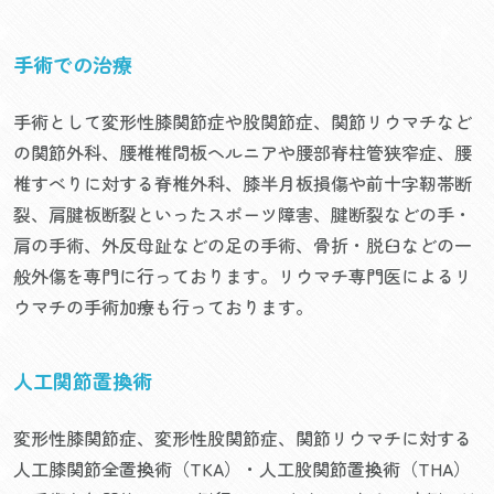
手術での治療
手術として変形性膝関節症や股関節症、関節リウマチなど
の関節外科、腰椎椎間板ヘルニアや腰部脊柱管狭窄症、腰
椎すべりに対する脊椎外科、膝半月板損傷や前十字靭帯断
裂、肩腱板断裂といったスポーツ障害、腱断裂などの手・
肩の手術、外反母趾などの足の手術、骨折・脱臼などの一
般外傷を専門に行っております。リウマチ専門医によるリ
ウマチの手術加療も行っております。
人工関節置換術
変形性膝関節症、変形性股関節症、関節リウマチに対する
人工膝関節全置換術（TKA）・人工股関節置換術（THA）