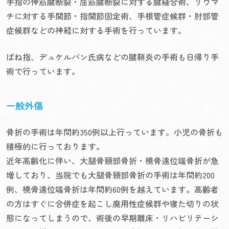
手指の伸筋腱断裂・屈筋腱断裂に対する腱縫合術、リウマ
チに対する手関節・指関節固定術、手根管症候群・肘部管
症候群などの神経に対する手術を行っています。
ばね指、デュケルバン氏病などの腱鞘炎の手術も日帰り手
術で行っています。
一般外傷
骨折の手術は年間約350例以上行っています。小児の骨折も
積極的に行っております。
近年高齢化に伴い、大腿骨頸部骨折・橈骨遠位端骨折が急
増しており、当院でも大腿骨頸部骨折の手術は年間約200
例、橈骨遠位端骨折は年間約60例を越えています。高齢者
の方はすぐに合併症を起こし廃用性症候群や寝た切りの状
態になってしまうので、術後の早期離床・リハビリテーシ