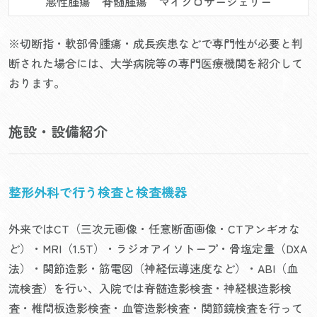
悪性腫瘍 脊髄腫瘍 マイクロサージェリー
※切断指・軟部骨腫瘍・成長疾患などで専門性が必要と判
断された場合には、大学病院等の専門医療機関を紹介して
おります。
施設・設備紹介
整形外科で行う検査と検査機器
外来ではCT（三次元画像・任意断面画像・CTアンギオな
ど）・MRI（1.5T）・ラジオアイソトープ・骨塩定量（DXA
法）・関節造影・筋電図（神経伝導速度など）・ABI（血
流検査）を行い、入院では脊髄造影検査・神経根造影検
査・椎間板造影検査・血管造影検査・関節鏡検査を行って