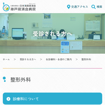
Skip
交通アクセス
検索
to
content
受診される方へ
ホーム
＞
受診される方へ
＞
各診療科・各部のご案内
＞
整形外科
整形外科
診療科について