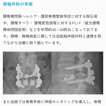
脊椎外科の手術
腰椎椎間板ヘルニア・腰部脊椎管狭窄症に対する除圧術
や、腰椎すべり・ 腰椎変性側弯に対するPLI F（後方腰椎
椎体間固定術）などを年間約40～60例おこなっておりま
す。頸椎・胸椎病変に関しては当院脳神経外科と連携を取
りながら治療に取り組んでいます。
また当院では脊椎手術に神経モニタリングを導入し、脊椎