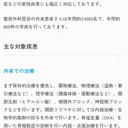
症などの変性疾患にも幅広く対応しております。
整形外科受診の外来患者さんは年間約24000名で、年間約
800件の手術を行っております。
主な対象疾患
外来での治療
まず保存的治療を優先し、薬物療法、物理療法（温熱・牽
引療法など）、理学療法（腰痛体操・運動療法など）、関
節注射（ヒアルロン酸）、硬膜外ブロック、神経根ブロッ
クなどを行います。関節リウマチに対しては内服加療・生
物学的製剤の投与を外来で行います。骨塩定量（DXA）を
用いた骨粗鬆症の診断を行い内服・点滴加療を行います。