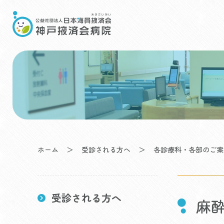
Skip
to
content
ホーム
＞
受診される方へ
＞
各診療科・各部のご案
受診される方へ
麻