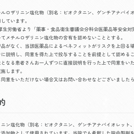
チルロザリニン塩化物（別名：ピオクタニン、ゲンチアナバイ
用しています。
2月厚生労働省より「薬事・食品衛生審議会分科会医薬品等安全
いてメチルロザリニン塩化物の含有を認めないこととする。
替品がなく、当該医薬品によるベネフィットがリスクを上回る
者に説明し、同意を得た上で投与することを前提として認める
象となる患者さんお一人ずつに直接説明を行った上で同意をい
実施します。
に同意をいただけない場合又はお問い合わせなどございました
的
リニン塩化物（別名：ピオクタニン、ゲンチアナバイオレット
は添加物として使用されています。当院でも希釈した院内製剤