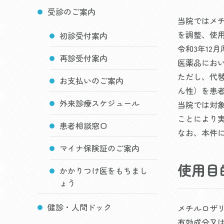
受診のご案内
当院ではメ
を調整、使
初診受付案内
令和3年1
再診受付案内
医薬品にお
ただし、代
お支払いのご案内
ん性）を患
外来診療スケジュール
当院では対
ことにより
患者相談窓口
なお、本件
マイナ保険証のご案内
使用目
かかりつけ医をもちまし
ょう
健診・人間ドック
メチルロザ
有効成分又