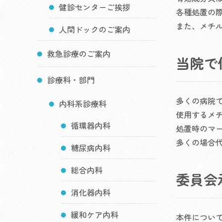
健診センターご挨拶
各種処置の
また、メチ
人間ドックのご案内
救急診療のご案内
当院で
診療科・部門
多くの病院
内科系診療科
使用するメ
循環器内科
処置時のマ
多くの場合
糖尿病内科
総合内科
委員会
消化器内科
緩和ケア内科
本件について