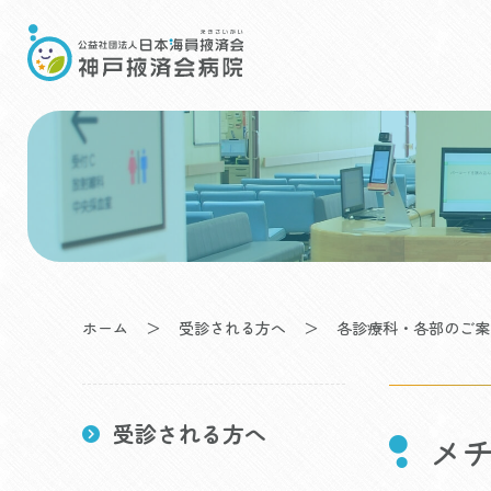
Skip
to
content
ホーム
＞
受診される方へ
＞
各診療科・各部のご案
受診される方へ
メ