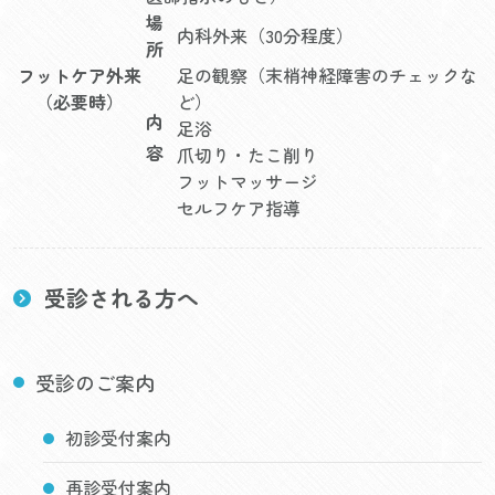
場
内科外来（30分程度）
所
フットケア外来
足の観察（末梢神経障害のチェックな
（必要時）
ど）
内
足浴
容
爪切り・たこ削り
フットマッサージ
セルフケア指導
受診される方へ
受診のご案内
初診受付案内
再診受付案内