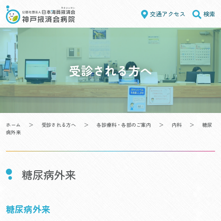
Skip
交通アクセス
検索
to
content
受診される方へ
ホーム
＞
受診される方へ
＞
各診療科・各部のご案内
＞
内科
＞
糖尿
病外来
糖尿病外来
糖尿病外来