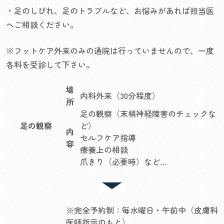
・足のしびれ、足のトラブルなど、お悩みがあれば担当医
へご相談ください。
※フットケア外来のみの通院は行っていませんので、一度
各科を受診して下さい。
場
内科外来（30分程度）
所
足の観察（末梢神経障害のチェックな
足の観察
ど）
内
セルフケア指導
容
療養上の相談
爪きり（必要時）など…
※完全予約制：毎水曜日・午前中（皮膚科
医師指示のもと）