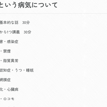
という病気について
基本的な話 30分
から1つ講義 30分
害・感染症
・禁煙
・脂質異常
認知症・うつ・睡眠
網膜症
化・心臓病
・ロコモ