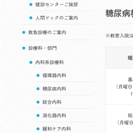
健診センターご挨拶
糖尿病
人間ドックのご案内
救急診療のご案内
※教育入院
診療科・部門
種
内科系診療科
循環器内科
基
（月曜日
糖尿病内科
総合内科
消化器内科
短
（月曜日
緩和ケア内科