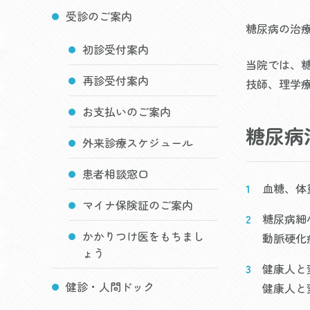
受診のご案内
糖尿病の治
初診受付案内
当院では、
再診受付案内
技師、理学
お支払いのご案内
糖尿病
外来診療スケジュール
患者相談窓口
血糖、体
マイナ保険証のご案内
糖尿病細
かかりつけ医をもちまし
動脈硬化
ょう
健康人と
健診・人間ドック
健康人と