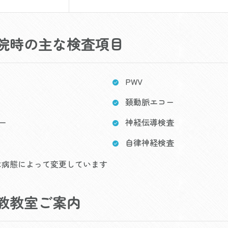
院時の主な検査項目
PWV
頚動脈エコー
ー
神経伝導検査
自律神経検査
は病態によって変更しています
教教室ご案内