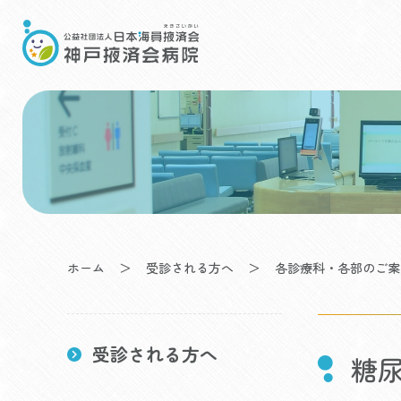
Skip
to
content
ホーム
＞
受診される方へ
＞
各診療科・各部のご案
受診される方へ
糖