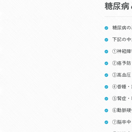
糖尿病
糖尿病の
下記の中
①神経障
②癌予防
③高血圧
④昏睡・
⑤腎症・
⑥動脈硬
⑦脳卒中