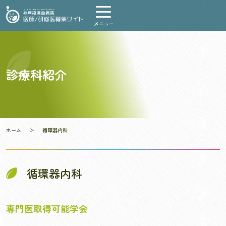
Skip
to
content
診療科紹介
ホーム
＞
循環器内科
循環器内科
専門医取得可能学会