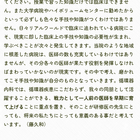
てください。授業で習った知識だけでは臨床はできませ
ん。また大学病院やハイボリュームセンターに勤めたから
といって必ずしも色々な手技や知識がつくわけではありま
せん。日々リアルワールドで臨床に追われている病院にこ
そ、現実に即した臨床上の手技や知識の必要性が生まれ、
学ぶべきことが次々と発生してきます。当院のような地域
に根差した病院は、医師の数も充実しているわけではあり
ませんが、その分各々の医師が果たす役割を発揮しなけれ
ばまわっていかないのが現実です。その中で考え、磨かれ
てこそ手技や知識が自分のものとなっていきます。循環器
内科では、循環器疾患にこだわらず、我々の同朋として活
躍することができる、
戦力として一人前の医師を早期に育
て上げる
ことに重点を置き、そのことが研修医の先生にと
っても、将来の私たちにとっても意義のある事だと考えて
います。（藤久和）