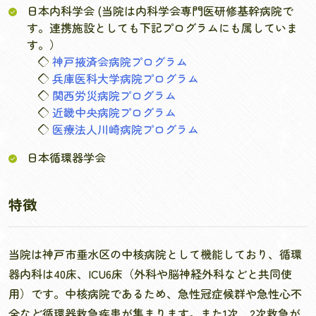
日本内科学会 (当院は内科学会専門医研修基幹病院で
す。連携施設としても下記プログラムにも属していま
す。）
◇
神戸掖済会病院プログラム
◇
兵庫医科大学病院プログラム
◇
関西労災病院プログラム
◇
近畿中央病院プログラム
◇
医療法人川崎病院プログラム
日本循環器学会
特徴
当院は神戸市垂水区の中核病院として機能しており、循環
器内科は40床、ICU6床（外科や脳神経外科などと共同使
用）です。中核病院であるため、急性冠症候群や急性心不
全など循環器救急疾患が集まります。また1次、2次救急が