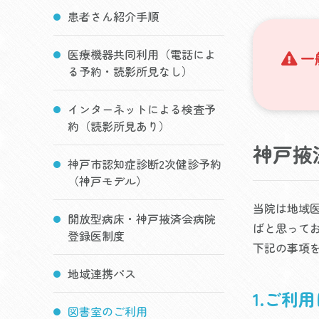
患者さん紹介手順
医療機器共同利用（電話によ
一
る予約・読影所見なし）
インターネットによる検査予
約（読影所見あり）
神戸掖
神戸市認知症診断2次健診予約
（神戸モデル）
当院は地域
開放型病床・神戸掖済会病院
ばと思って
登録医制度
下記の事項
地域連携パス
1.ご利
図書室のご利用