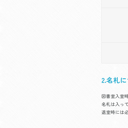
2.名札
図書室入室
名札は入っ
退室時には