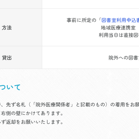
事前に所定の「
図書室利用申込書
方法
地域医療連携室 / 
利用当日は直接図
貸出
院外への図書
について
時、先ず名札（「院外医療関係者」と記載のもの）の着用をお
て右側の壁にかけてあります。
必ず返却をお願いいたします。