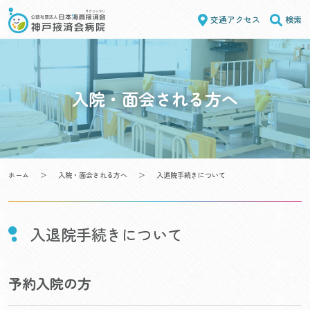
Skip
交通アクセス
検索
to
content
入院・面会される方へ
ホーム
＞
入院・面会される方へ
＞
入退院手続きについて
入退院手続きについて
予約入院の方