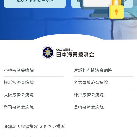
小樽掖済会病院
宮城利府掖済会病院
横浜掖済会病院
名古屋掖済会病院
大阪掖済会病院
神戸掖済会病院
門司掖済会病院
長崎掖済会病院
介護老人保健施設 えきさい横浜