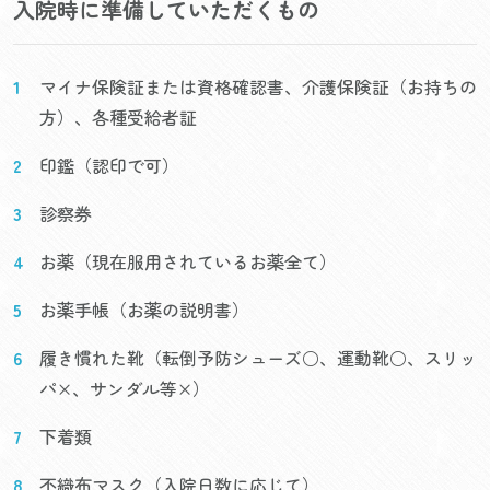
入院時に準備していただくもの
マイナ保険証または資格確認書、介護保険証（お持ちの
方）、各種受給者証
印鑑（認印で可）
診察券
お薬（現在服用されているお薬全て）
お薬手帳（お薬の説明書）
履き慣れた靴（転倒予防シューズ○、運動靴○、スリッ
パ×、サンダル等×）
下着類
不織布マスク（入院日数に応じて）