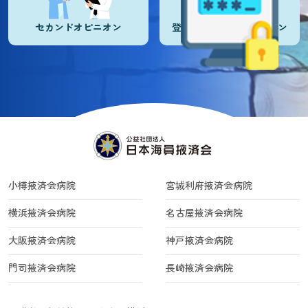
セカンドオピニオン
登録医・登録施設ログイン
小樽掖済会病院
宮城利府掖済会病院
横浜掖済会病院
名古屋掖済会病院
大阪掖済会病院
神戸掖済会病院
門司掖済会病院
長崎掖済会病院