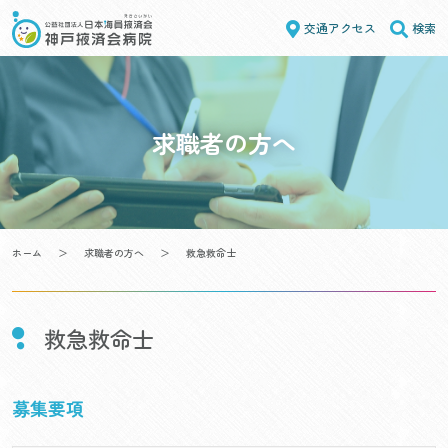
Skip
交通アクセス
検索
to
content
求職者の方へ
ホーム
＞
求職者の方へ
＞
救急救命士
救急救命士
募集要項