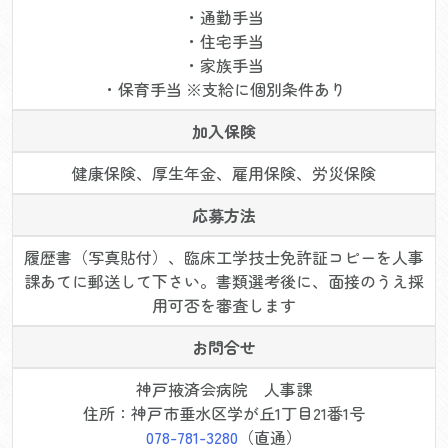
・通勤手当
・住宅手当
・家族手当
・保育手当 ※支給に個別条件あり
加入保険
健康保険、厚生年金、雇用保険、労災保険
応募方法
履歴書（写真貼付）、臨床工学技士免許証コピーを人事
課あてに郵送して下さい。書類選考後に、面接のうえ採
用可否を審査します
お問合せ
神戸掖済会病院 人事課
住所：神戸市垂水区学が丘1丁目21番1号
078-781-3280
（直通）