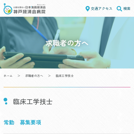
Skip
交通アクセス
検索
to
content
求職者の方へ
ホーム
＞
求職者の方へ
＞
臨床工学技士
臨床工学技士
常勤 募集要項