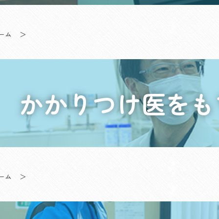
ーム
＞
かかりつけ医をも
ーム
＞