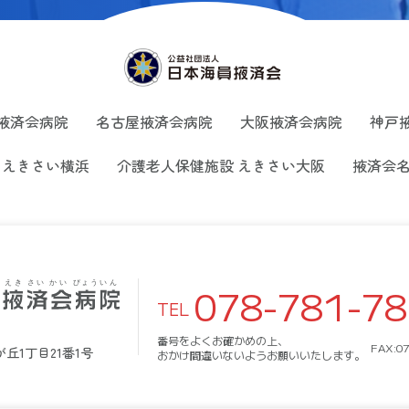
掖済会病院
名古屋掖済会病院
大阪掖済会病院
神戸
 えきさい横浜
介護老人保健施設 えきさい大阪
掖済会
078-781-7
TEL
番号をよくお確かめの上、
FAX:07
丘1丁目21番1号
おかけ間違いないようお願いいたします。