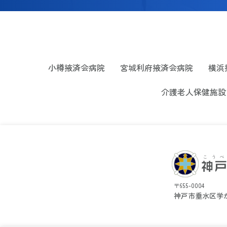
小樽掖済会病院
宮城利府掖済会病院
横浜
介護老人保健施設
〒655-0004
神戸市垂水区学が